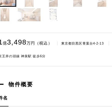
1
3,498
億
万
円（税込）
東京都目黒区青葉台4-2-13
京王井の頭線 神泉駅 徒歩6分
物件概要
件名