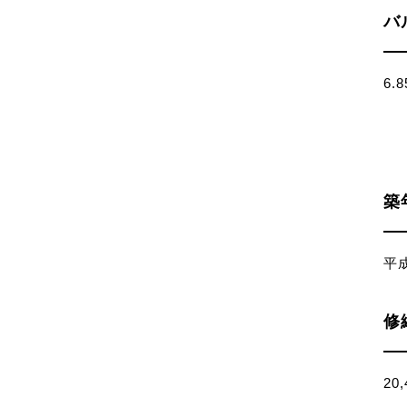
バ
6.
築
平
修
20