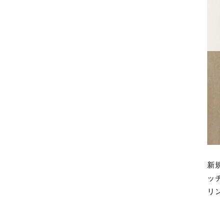
新
ッ
リ