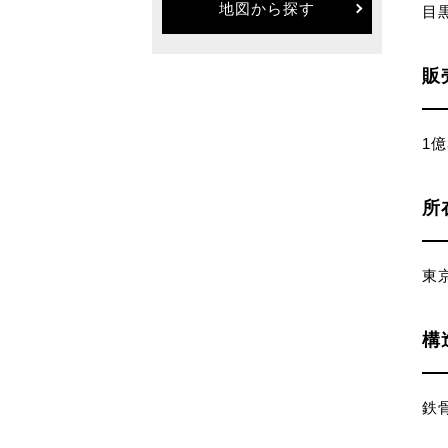
地図から探す
目
販
1億
所
東京
構
鉄