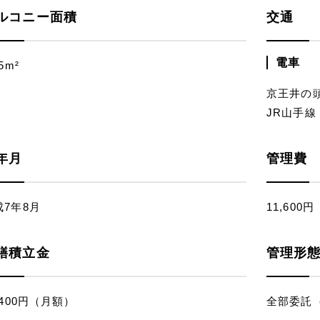
ルコニー面積
交通
電車
85m²
京王井の頭
JR山手線
年月
管理費
成7年8月
11,600
繕積立金
管理形
,400円（月額）
全部委託